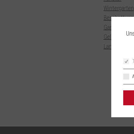
Wintergarten
Beschattung
Garagentore
Uns
Geländer
Laminatböd