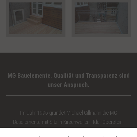
MG Bauelemente. Qualität und Transparenz sind
unser Anspruch.
Im Jahr 1996 gründet Michael Gillmann die MG
Bauelemente mit Sitz in Kirschweiler - Idar-Oberstein.
Unterstützt wird der Chef von sechs Mitarbeitern, die